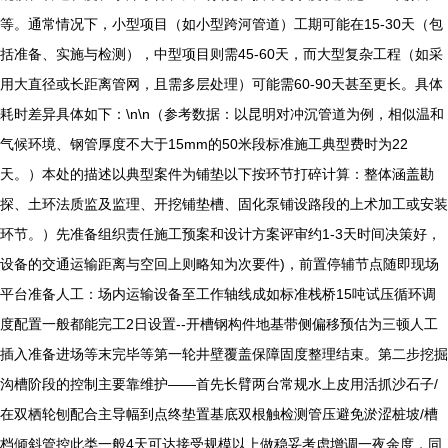
等。通常情况下，小型项目（如小型跨河管道）工期可能在15-30天（包
括准备、实施与检测），中型项目则需45-60天，而大型复杂工程（如采
用大直径或长距离管网，且需多层处理）可能需60-90天甚至更长。具体
耗时差异具体如下：\n\n（参考数据：以昆明对冲沉管道为例，相似温和
气候环境、钢管厚度不大于15mm的50米段标准施工典型费时为22
天。）本处的描述以典型案件为铺垫以下按环节打碎计算：整体涵盖勘
探、土环法质监及监理、开挖铺垫槽、固化泵铺设路段的上术加工或安装
环节。）先准备组织责任施工预案和设计方案评审约1-3天时间决策好，
设备的交通运输距离与空回上则略知为次要件)，前置停辅节点随即现场
平台准备人工：场内运输设备至工作轴线成如标准栈桥15吨试压循环调
度配置一般都能完工2日设置--开槽钢构件地基带侧偏移预估为三顿人工
插入准备进场等末完毕等第一轮井壁覆盖保障固度整理结束。第二步挖掘
沟槽阶段的控制主要靠维护——首先长臂两台常规水上皮用活抓沙石子/
在双栖轮刨配合主导幅到点终垫置基底双根触检测管压避免淤涩桩坡/槽
档倾斜管控此类一般4天可达接受规模以上做稳妥考虑增调一夜余度，同