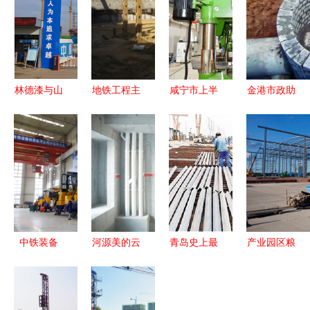
林德漆与山
地铁工程主
咸宁市上半
金港市政助
东淄建集团
要施工方法
年拉练检查
力大连志杰
再次联手
解析
成绩揭晓
建设工程
河南平顶山
赤壁综合排
高品质施工
建设工程项
名第一，建
案例解析
目扬帆起航
设工程施工
提速升级
中铁装备
河源美的云
青岛史上最
产业园区粮
MT1G高原
筑项目建设
大环保搬迁
食仓储物流
型锚注一体
工程质量月
启动 94家
集散中心项
台车 高原
观摩会圆满
企业关停，
目桩基工程