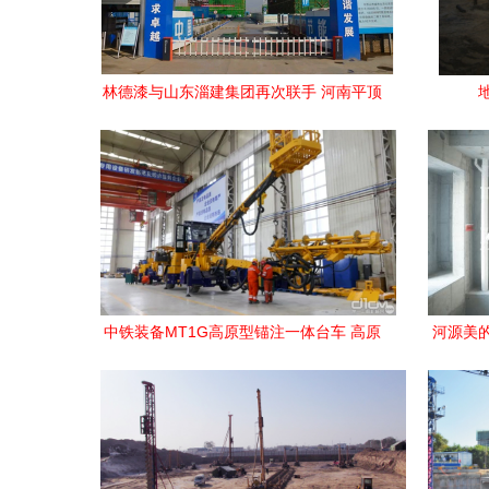
林德漆与山东淄建集团再次联手 河南平顶
山建设工程项目扬帆起航
中铁装备MT1G高原型锚注一体台车 高原
河源美
隧道施工的专用利器