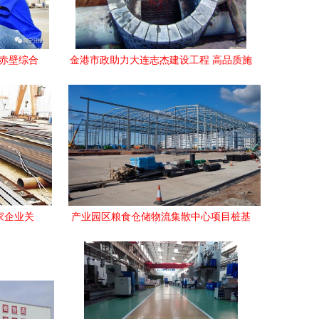
 赤壁综合
金港市政助力大连志杰建设工程 高品质施
速升级
工案例解析
家企业关
产业园区粮食仓储物流集散中心项目桩基
进
工程顺利竣工