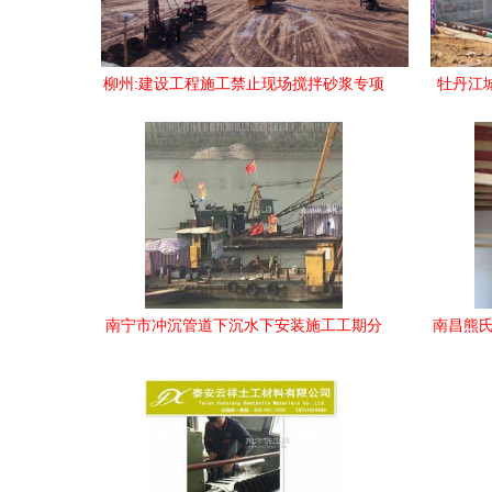
柳州:建设工程施工禁止现场搅拌砂浆专项
牡丹江
检查情况通报
南宁市冲沉管道下沉水下安装施工工期分
南昌熊氏
析