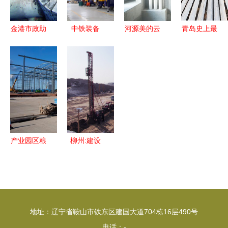
提速升级
金港市政助
中铁装备
河源美的云
青岛史上最
力大连志杰
MT1G高原
筑项目建设
大环保搬迁
建设工程
型锚注一体
工程质量月
启动 94家
高品质施工
台车 高原
观摩会圆满
企业关停，
案例解析
隧道施工的
举行
建设工程施
专用利器
工全面推进
产业园区粮
柳州:建设
食仓储物流
工程施工禁
集散中心项
止现场搅拌
目桩基工程
砂浆专项检
顺利竣工
查情况通报
地址：辽宁省鞍山市铁东区建国大道704栋16层490号
电话：-