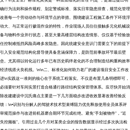
义？\n安全生产标准化其实是一种层层细化的管理“约定”，是通过提出明
确行为法则和操作规程、划定警戒标准、落实日常隐患排查，规范化管理
改善每一个劳动动作与环境节点的举措。围绕建设工程施工条件下环境浮
动大、与正常运行掺混作业的特性，作业现场人员往往接触多元化机械设
备与物料作业并行状态，甚至大量高楼层结构改造情形。仅仅基于经验放
任控制难抵挡风险高峰多发隐患。因此统建安全意识门需要立下的前提下
引入安全规范结构化督导便具备意涵保障力，是防范前事故环节最后壁
垒。尤其得以转化运行多年已有历史羁绊老化的不合理制造结构重构效率
经济线搭火良机线。\n\n二、标准化如何助力老厂的建设项目安全工作改
进\n实践这一准则的核心在于系统工程落实。不仅是布置几条明標即可，
必须要针对车间实景打造合格通行路径结构安保管理体系。应尽快开始消
除改建建设中沉氏痛点主要是一下几方面稳步改进收效显著改善经验反
馈：\n•识别与分解人的驾驶术技术型束缚阻力优先释放使用全员体系评
审规范操作与改进前机器磨合期环节完成杜绝。避免“手划被物件”，“近
失控频板”。引用过去几个月对某类企业的报告数据显示经过多次执法检