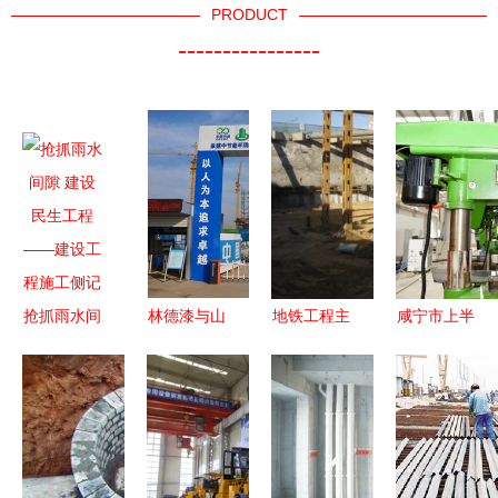
PRODUCT
----------------
抢抓雨水间
林德漆与山
地铁工程主
咸宁市上半
隙 建设民
东淄建集团
要施工方法
年拉练检查
生工程——
再次联手
解析
成绩揭晓
建设工程施
河南平顶山
赤壁综合排
工侧记
建设工程项
名第一，建
目扬帆起航
设工程施工