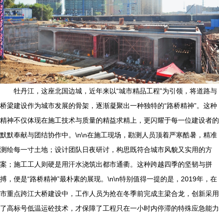
牡丹江，这座北国边城，近年来以“城市精品工程”为引领，将道路与
桥梁建设作为城市发展的骨架，逐渐凝聚出一种独特的“路桥精神”。这种
精神不仅体现在施工技术与质量的精益求精上，更闪耀于每一位建设者的
默默奉献与团结协作中。\n\n在施工现场，勘测人员顶着严寒酷暑，精准
测绘每一寸土地；设计团队日夜研讨，构思既符合城市风貌又实用的方
案；施工工人则硬是用汗水浇筑出都市通衢。这种跨越四季的坚韧与拼
搏，便是“路桥精神”最朴素的展现。\n\n特别值得一提的是，2019年，在
市重点跨江大桥建设中，工作人员为抢在冬季前完成主梁合龙，创新采用
了高标号低温运砼技术，才保障了工程只在一小时内停滞的特殊应急能力