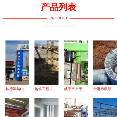
产品列表
PRODUCT
----------------
林德漆与山
地铁工程主
咸宁市上半
金港市政助
东淄建集团
要施工方法
年拉练检查
力大连志杰
再次联手
解析
成绩揭晓
建设工程
河南平顶山
赤壁综合排
高品质施工