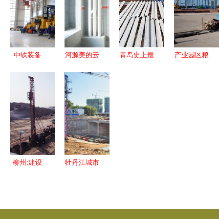
建设工程项
名第一，建
案例解析
目扬帆起航
设工程施工
提速升级
中铁装备
河源美的云
青岛史上最
产业园区粮
MT1G高原
筑项目建设
大环保搬迁
食仓储物流
型锚注一体
工程质量月
启动 94家
集散中心项
台车 高原
观摩会圆满
企业关停，
目桩基工程
隧道施工的
举行
建设工程施
顺利竣工
专用利器
工全面推进
柳州:建设
牡丹江城市
工程施工禁
精品工程建
止现场搅拌
设凝成“路
砂浆专项检
桥精神”