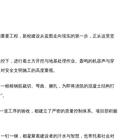
的重要工程，新校建设从蓝图走向现实的第一步，正从这里坚
操控下，进行着土方开挖与地基处理作业。轰鸣的机器声与穿
目对安全文明施工的高度重视。
将一根根钢筋裁切、弯曲、捆扎，为即将浇筑的混凝土结构打
”。
每一道工序的验收，都建立了严密的质量控制体系。项目部积极
、一钉一铆，都凝聚着建设者的汗水与智慧，也寄托着社会对