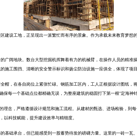
校区建设工地，正呈现出一派繁忙而有序的景象。作为承载未来教育梦想
后的广阔地块。数台大型挖掘机挥舞着有力的机械臂，在操作人员的精准
范的施工围挡、清晰的安全警示标识和扬尘防治设施一应俱全，体现了项
安全帽，在各自岗位上紧张忙碌。钢筋加工区内，工人正根据设计图纸，
确保每一个基础点位都精确无误，为整座建筑的稳固打下第一根“定海神针
”的理念，严格遵循设计规范和施工流程。从建材的甄选、进场检验，到
理，以科技赋能，提升建设效率与精细度。
廓的基础承台，但已能感受到一股蓄势待发的磅礴力量。这里的一砖一瓦