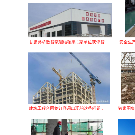
甘肃路桥数智赋能结硕果 1家单位获评智
安全生
能工厂，3个车间荣膺数字车间殊荣
颜——
建筑工程合同签订容易出现的这些问题，
独家图集
建筑人请注意！