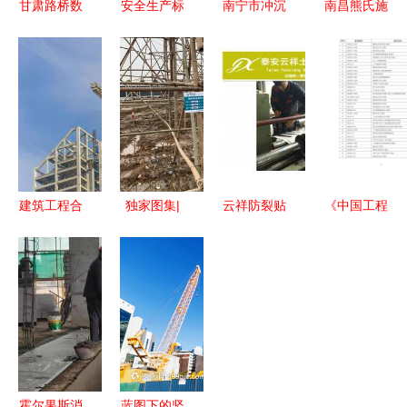
甘肃路桥数
安全生产标
南宁市冲沉
南昌熊氏施
智赋能结硕
准化持续改
管道下沉水
工队公司
果 1家单位
进，助推老
下安装施工
打造品质建
获评智能工
厂换新颜
工期分析
设工程的卓
厂，3个车
——建设工
越之选
间荣膺数字
程施工中的
车间殊荣
安全革新实
践
建筑工程合
独家图集|
云祥防裂贴
《中国工程
同签订容易
探访特斯拉
厂家直销，
建设规范大
出现的这些
上海超级工
工程建设领
全》建设工
问题，建筑
厂，施工现
域防裂首选
程施工产品
人请注意！
场如火如荼
目录解析
建设工程施
工
霍尔果斯消
蓝图下的坚