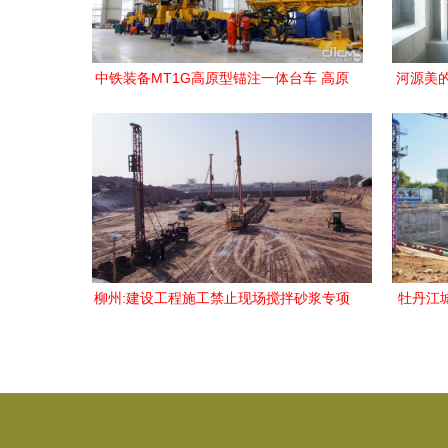
中铁装备MT1G高原型锚注一体台车 高原
河源美
隧道施工的专用利器
柳州:建设工程施工禁止现场搅拌砂浆专项
牡丹江
检查情况通报